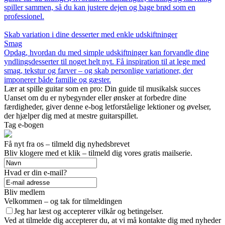
spiller sammen, så du kan justere dejen og bage brød som en
professionel.
Skab variation i dine desserter med enkle udskiftninger
Smag
Opdag, hvordan du med simple udskiftninger kan forvandle dine
yndlingsdesserter til noget helt nyt. Få inspiration til at lege med
smag, tekstur og farver – og skab personlige variationer, der
imponerer både familie og gæster.
Lær at spille guitar som en pro: Din guide til musikalsk succes
Uanset om du er nybegynder eller ønsker at forbedre dine
færdigheder, giver denne e-bog letforståelige lektioner og øvelser,
der hjælper dig med at mestre guitarspillet.
Tag e-bogen
Få nyt fra os – tilmeld dig nyhedsbrevet
Bliv klogere med et klik – tilmeld dig vores gratis mailserie.
Hvad er din e-mail?
Bliv medlem
Velkommen – og tak for tilmeldingen
Jeg har læst og accepterer vilkår og betingelser.
Ved at tilmelde dig accepterer du, at vi må kontakte dig med nyheder