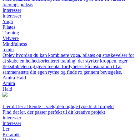
træningspraksis
Interesser
Interesser
Yoga
Pilates
Træning
Velvære
Mindfulness
5 min
Oplev hvordan du kan kombinere yoga, pilates og strækøvelser for
at skabe en helhedsorienteret træning, der styrker kroppen, øger
fleksibiliteten og giver mental fordybelse. Få inspiration til at
sammensætte din egen rytme og finde ro gennem bevægelse.
Amira Hald
Amira
Hald
Lær dit ler at kende – vælg den rigtige type til dit projekt
Find det ler, der passer perfekt til dit kreative projekt
Interesser
Interesser
Ler
Keramik