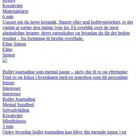
Hobby
Kreativitet
Materialelære
6 min
Uanset om du laver keramik, figurer eller små hobbyprojekter, er det
vigtigt at vælge den rigtige type ler. Få overblik over de mest
almindelige lerarter, deres egenskaber og hvordan du får det bedste
resultat – fra formning til færdig overflade.
Eline Simon
Eline
Simon
Bullet journaling som mental pause – skriv dig til ro og eftertanke
Find ro og fokus i hverdagen med en notesbog som dit personlige
frirum
Interesser
Interesser
Bullet Journaling
Mental Sundhed
Selvudvikling
Kreativitet
Mindfulness
3 min
Oplev hvordan bullet journaling kan blive din mentale pause i en