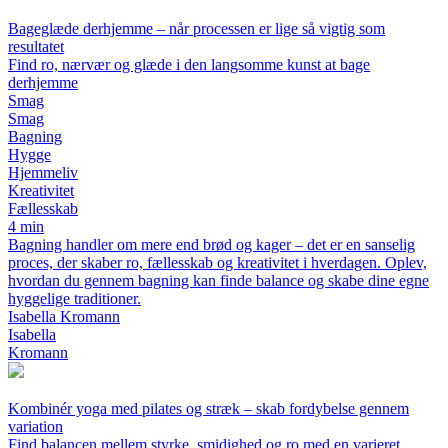
Bageglæde derhjemme – når processen er lige så vigtig som
resultatet
Find ro, nærvær og glæde i den langsomme kunst at bage
derhjemme
Smag
Smag
Bagning
Hygge
Hjemmeliv
Kreativitet
Fællesskab
4 min
Bagning handler om mere end brød og kager – det er en sanselig
proces, der skaber ro, fællesskab og kreativitet i hverdagen. Oplev,
hvordan du gennem bagning kan finde balance og skabe dine egne
hyggelige traditioner.
Isabella Kromann
Isabella
Kromann
Kombinér yoga med pilates og stræk – skab fordybelse gennem
variation
Find balancen mellem styrke, smidighed og ro med en varieret