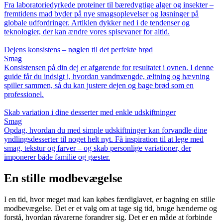
Fra laboratoriedyrkede proteiner til bæredygtige alger og insekter –
fremtidens mad byder på nye smagsoplevelser og løsninger på
globale udfordringer. Artiklen dykker ned i de tendenser og
teknologier, der kan ændre vores spisevaner for altid.
Dejens konsistens – nøglen til det perfekte brød
Smag
Konsistensen på din dej er afgørende for resultatet i ovnen. I denne
guide får du indsigt i, hvordan vandmængde, æltning og hævning
spiller sammen, så du kan justere dejen og bage brød som en
professionel.
Skab variation i dine desserter med enkle udskiftninger
Smag
Opdag, hvordan du med simple udskiftninger kan forvandle dine
yndlingsdesserter til noget helt nyt. Få inspiration til at lege med
smag, tekstur og farver – og skab personlige variationer, der
imponerer både familie og gæster.
En stille modbevægelse
I en tid, hvor meget mad kan købes færdiglavet, er bagning en stille
modbevægelse. Det er et valg om at tage sig tid, bruge hænderne og
forstå, hvordan råvarerne forandrer sig. Det er en måde at forbinde