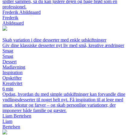
spiller sammen, så du kan justere dejen og bage brød som en
professionel.
Frederik Abildgaard
Frederik
Abildgaard
Skab variation i dine desserter med enkle udskiftninger
Giv dine klassiske desserter nyt liv med små, kreative ændringer
Smag
Smag
Dessert
Madlavning
Inspiration
Opskrifter
Kreativitet
6 min
Opdag, hvordan du med simple udskiftninger kan forvandle dine
yndlingsdesserter til noget helt nyt. Få inspiration til at lege med
smag, tekstur og farver – og skab personlige variationer, der
imponerer både familie og gæster.
Liam Bertelsen
Liam
Bertelsen