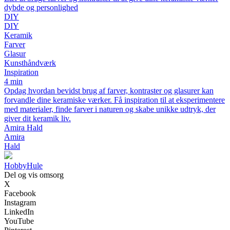
dybde og personlighed
DIY
DIY
Keramik
Farver
Glasur
Kunsthåndværk
Inspiration
4 min
Opdag hvordan bevidst brug af farver, kontraster og glasurer kan
forvandle dine keramiske værker. Få inspiration til at eksperimentere
med materialer, finde farver i naturen og skabe unikke udtryk, der
giver dit keramik liv.
Amira Hald
Amira
Hald
Hobby
Hule
Del og vis omsorg
X
Facebook
Instagram
LinkedIn
YouTube