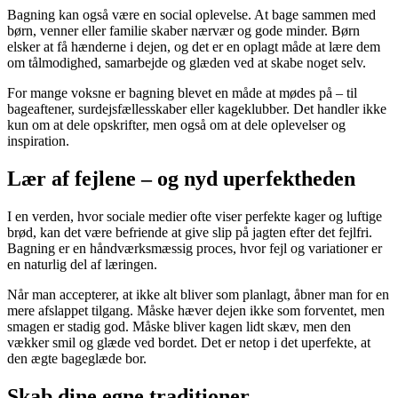
Bagning kan også være en social oplevelse. At bage sammen med
børn, venner eller familie skaber nærvær og gode minder. Børn
elsker at få hænderne i dejen, og det er en oplagt måde at lære dem
om tålmodighed, samarbejde og glæden ved at skabe noget selv.
For mange voksne er bagning blevet en måde at mødes på – til
bageaftener, surdejsfællesskaber eller kageklubber. Det handler ikke
kun om at dele opskrifter, men også om at dele oplevelser og
inspiration.
Lær af fejlene – og nyd uperfektheden
I en verden, hvor sociale medier ofte viser perfekte kager og luftige
brød, kan det være befriende at give slip på jagten efter det fejlfri.
Bagning er en håndværksmæssig proces, hvor fejl og variationer er
en naturlig del af læringen.
Når man accepterer, at ikke alt bliver som planlagt, åbner man for en
mere afslappet tilgang. Måske hæver dejen ikke som forventet, men
smagen er stadig god. Måske bliver kagen lidt skæv, men den
vækker smil og glæde ved bordet. Det er netop i det uperfekte, at
den ægte bageglæde bor.
Skab dine egne traditioner