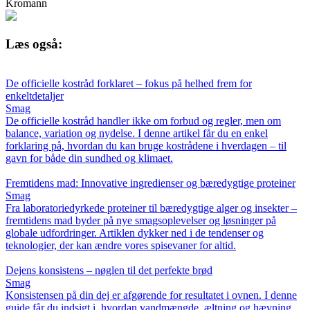
Kromann
Læs også:
De officielle kostråd forklaret – fokus på helhed frem for
enkeltdetaljer
Smag
De officielle kostråd handler ikke om forbud og regler, men om
balance, variation og nydelse. I denne artikel får du en enkel
forklaring på, hvordan du kan bruge kostrådene i hverdagen – til
gavn for både din sundhed og klimaet.
Fremtidens mad: Innovative ingredienser og bæredygtige proteiner
Smag
Fra laboratoriedyrkede proteiner til bæredygtige alger og insekter –
fremtidens mad byder på nye smagsoplevelser og løsninger på
globale udfordringer. Artiklen dykker ned i de tendenser og
teknologier, der kan ændre vores spisevaner for altid.
Dejens konsistens – nøglen til det perfekte brød
Smag
Konsistensen på din dej er afgørende for resultatet i ovnen. I denne
guide får du indsigt i, hvordan vandmængde, æltning og hævning