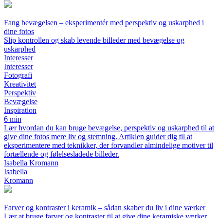
Fang bevægelsen – eksperimentér med perspektiv og uskarphed i
dine fotos
Slip kontrollen og skab levende billeder med bevægelse og
uskarphed
Interesser
Interesser
Fotografi
Kreativitet
Perspektiv
Bevægelse
Inspiration
6 min
Lær hvordan du kan bruge bevægelse, perspektiv og uskarphed til at
give dine fotos mere liv og stemning. Artiklen guider dig til at
eksperimentere med teknikker, der forvandler almindelige motiver til
fortællende og følelsesladede billeder.
Isabella Kromann
Isabella
Kromann
Farver og kontraster i keramik – sådan skaber du liv i dine værker
Lær at bruge farver og kontraster til at give dine keramiske værker