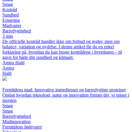
Smag
Kostråd
Sundhed
Ernæring
Madvaner
Bæredygtighed
3 min
De officielle kostråd handler ikke om forbud og regler, men om
balance, variation og nydelse. I denne artikel får du en enkel
forklaring på, hvordan du kan bruge kostrådene i hverdagen – til
gavn for både din sundhed og klimaet.
Amira Hald
Amira
Hald
Fremtidens mad: Innovative ingredienser og bæredygtige proteiner
Opdag hvordan teknologi, natur og innovation former det, vi spiser i
morgen
Smag
Smag
Bæredygtighed
Madinnovation
Fremtidens fødevarer