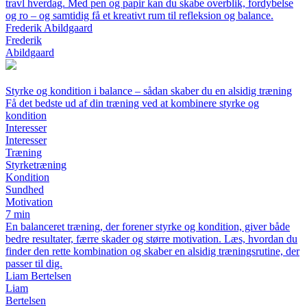
travl hverdag. Med pen og papir kan du skabe overblik, fordybelse
og ro – og samtidig få et kreativt rum til refleksion og balance.
Frederik Abildgaard
Frederik
Abildgaard
Styrke og kondition i balance – sådan skaber du en alsidig træning
Få det bedste ud af din træning ved at kombinere styrke og
kondition
Interesser
Interesser
Træning
Styrketræning
Kondition
Sundhed
Motivation
7 min
En balanceret træning, der forener styrke og kondition, giver både
bedre resultater, færre skader og større motivation. Læs, hvordan du
finder den rette kombination og skaber en alsidig træningsrutine, der
passer til dig.
Liam Bertelsen
Liam
Bertelsen