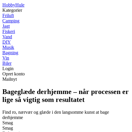
Hobby
Hule
Kategorier
Friluft
Camping
Jagt
Fiskeri
Vand
DIY
Musik
Bagning
Vin
Biler
Login
Opret konto
Mailnyt
Bageglæde derhjemme – når processen er
lige så vigtig som resultatet
Find ro, nærvær og glæde i den langsomme kunst at bage
derhjemme
Smag
Smag