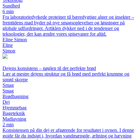
Teknologi
Sundhed
6 min
Fra laboratoriedyrkede proteiner til bæredygtige alger og insekter –
fremtidens mad byder på nye smagsoplevelser og løsninger på
globale udfordringer. Artiklen dykker ned i de tendenser og
teknologier, der kan ændre vores spisevaner for altid.
Eline Simon
Eline
Simon
Dejens konsistens – nøglen til det perfekte brød
Lær at mestre dejens struktur og få brød med perfekt krumme og
sprød skorpe
Smag
Smag
Brødbagning
Dej
Hjemmebag
Bageteknik
Madlavning
2 min
Konsistensen på din dej er afgørende for resultatet i ovnen. I denne
guide får du indsigt i, hvordan vandmængde, æltning og hævning