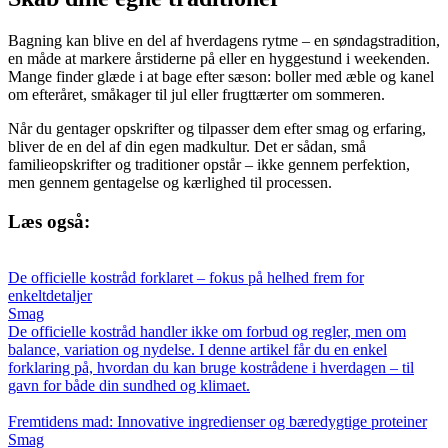
Bagning kan blive en del af hverdagens rytme – en søndagstradition,
en måde at markere årstiderne på eller en hyggestund i weekenden.
Mange finder glæde i at bage efter sæson: boller med æble og kanel
om efteråret, småkager til jul eller frugttærter om sommeren.
Når du gentager opskrifter og tilpasser dem efter smag og erfaring,
bliver de en del af din egen madkultur. Det er sådan, små
familieopskrifter og traditioner opstår – ikke gennem perfektion,
men gennem gentagelse og kærlighed til processen.
Læs også:
De officielle kostråd forklaret – fokus på helhed frem for
enkeltdetaljer
Smag
De officielle kostråd handler ikke om forbud og regler, men om
balance, variation og nydelse. I denne artikel får du en enkel
forklaring på, hvordan du kan bruge kostrådene i hverdagen – til
gavn for både din sundhed og klimaet.
Fremtidens mad: Innovative ingredienser og bæredygtige proteiner
Smag