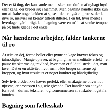
Der er få ting, der kan samle mennesker som duften af nybagt brød
eller kage, der breder sig i hjemmet. Men bagning handler ikke kun
om at skabe noget lækkert at spise – det er også en proces, der kan
give ro, nærvær og kreativ tilfredsstillelse. I en tid, hvor meget i
hverdagen går hurtigt, kan bagning være en måde at sænke tempoet
på og finde glæde i det enkle.
Når hænderne arbejder, falder tankerne
til ro
At ælte en dej, forme boller eller pynte en kage kræver fokus og
tålmodighed. Mange oplever, at bagning har en meditativ effekt – en
pause fra skærme og travlhed, hvor man er fuldt til stede i det, man
laver. Det er en aktivitet, hvor man både bruger sanserne og
kroppen, og hvor resultatet er noget konkret og håndgribeligt.
Selv hvis brødet ikke hæver perfekt, eller småkagerne bliver lidt
ujævne, er processen i sig selv givende. Det handler om at nyde
forløbet – duften, teksturen, og fornemmelsen af at skabe noget fra
bunden.
Bagning som fællesskab