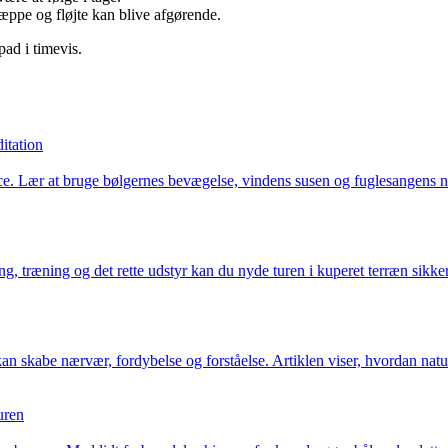
tæppe og fløjte kan blive afgørende.
pad i timevis.
itation
nce. Lær at bruge bølgernes bevægelse, vindens susen og fuglesangens 
 træning og det rette udstyr kan du nyde turen i kuperet terræn sikker
an skabe nærvær, fordybelse og forståelse. Artiklen viser, hvordan natu
uren