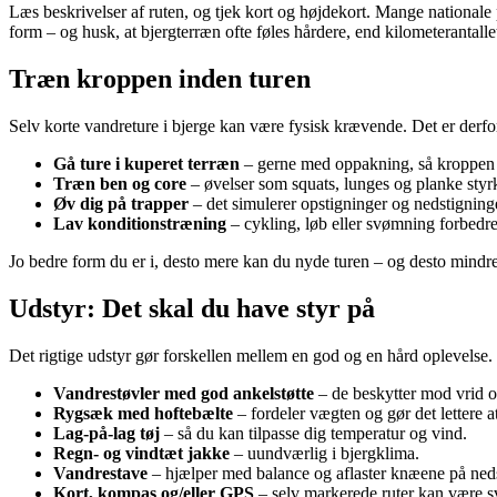
Læs beskrivelser af ruten, og tjek kort og højdekort. Mange nationale 
form – og husk, at bjergterræn ofte føles hårdere, end kilometerantalle
Træn kroppen inden turen
Selv korte vandreture i bjerge kan være fysisk krævende. Det er derfo
Gå ture i kuperet terræn
– gerne med oppakning, så kroppen 
Træn ben og core
– øvelser som squats, lunges og planke styr
Øv dig på trapper
– det simulerer opstigninger og nedstigning
Lav konditionstræning
– cykling, løb eller svømning forbedr
Jo bedre form du er i, desto mere kan du nyde turen – og desto mindre 
Udstyr: Det skal du have styr på
Det rigtige udstyr gør forskellen mellem en god og en hård oplevelse. 
Vandrestøvler med god ankelstøtte
– de beskytter mod vrid og
Rygsæk med hoftebælte
– fordeler vægten og gør det lettere a
Lag-på-lag tøj
– så du kan tilpasse dig temperatur og vind.
Regn- og vindtæt jakke
– uundværlig i bjergklima.
Vandrestave
– hjælper med balance og aflaster knæene på neds
Kort, kompas og/eller GPS
– selv markerede ruter kan være sv