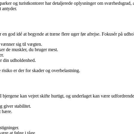
parker og turistkontorer har detaljerede oplysninger om sværhedsgrad, af
t antyder.
r en god idé at begynde at træne flere uger før afrejse. Fokusér på udh
vænner sig til vægten.
ker de muskler, du bruger mest.
er.
er din udholdenhed.
risiko er der for skader og overbelastning.
I bjergene kan vejret skifte hurtigt, og underlaget kan være udfordrende
 giver stabilitet.
t bære.
tigninger.
ære at følge i tåge.