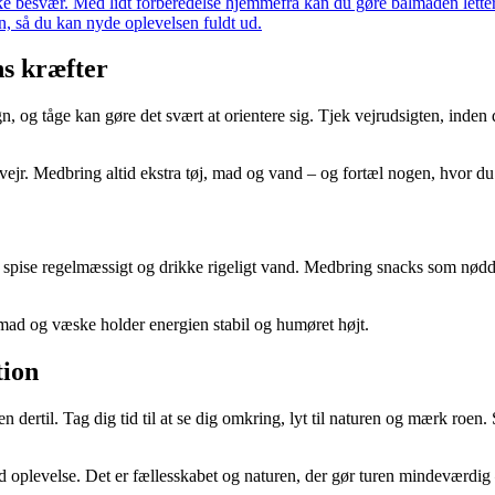
ke besvær. Med lidt forberedelse hjemmefra kan du gøre bålmaden lettere
n, så du kan nyde oplevelsen fuldt ud.
ns kræfter
gn, og tåge kan gøre det svært at orientere sig. Tjek vejrudsigten, inden
envejr. Medbring altid ekstra tøj, mad og vand – og fortæl nogen, hvor du
spise regelmæssigt og drikke rigeligt vand. Medbring snacks som nødder,
 mad og væske holder energien stabil og humøret højt.
tion
ertil. Tag dig tid til at se dig omkring, lyt til naturen og mærk roen. S
d oplevelse. Det er fællesskabet og naturen, der gør turen mindeværdig –