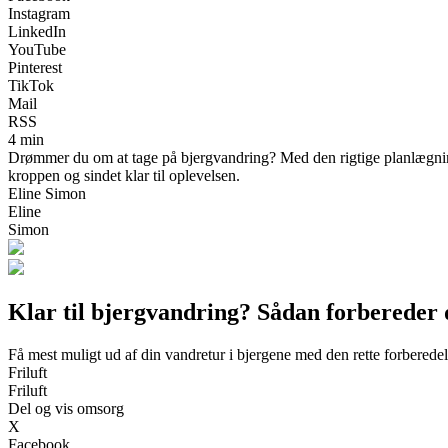
Instagram
LinkedIn
YouTube
Pinterest
TikTok
Mail
RSS
4 min
Drømmer du om at tage på bjergvandring? Med den rigtige planlægning,
kroppen og sindet klar til oplevelsen.
Eline Simon
Eline
Simon
Klar til bjergvandring? Sådan forbereder d
Få mest muligt ud af din vandretur i bjergene med den rette forberede
Friluft
Friluft
Del og vis omsorg
X
Facebook