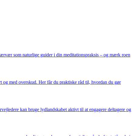
nærvær som naturlige guider i din meditationspraksis – og mærk roen
t og med overskud. Her får du praktiske råd til, hvordan du gør
rvejledere kan bruge lydlandskabet aktivt til at engagere deltagere og