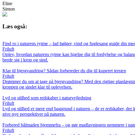
Eline
Simon
Læs også:
Find ro i naturens rytme – lad bølger, vind og fuglesang guide din med
Friluft
Oplev, hvordan naturens rytme kan hjælpe dig til fordybelse og bala
brede sig i krop og sind.
Klar til bjergvandring? Sådan forbereder du dig til kuperet terræn
Friluft
Drømmer du om at tage på bjergvandring? Med den rigtige planlægning,
kroppen og sindet klar til oplevelsen.
Lyd og stilhed som redskaber i naturvejledning
Friluft
Lyd og stilhed er mere end baggrund i naturen – de er redskaber, der k
give nye perspektiver på naturen.
Forbered bålmaden hjemmefra – og gør madlavningen nemmere i nat
Friluft