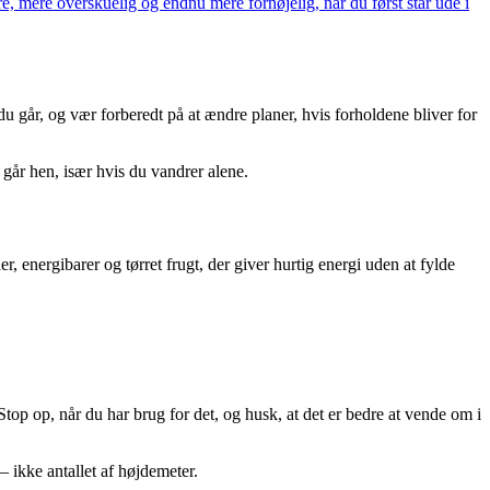
, mere overskuelig og endnu mere fornøjelig, når du først står ude i
 du går, og vær forberedt på at ændre planer, hvis forholdene bliver for
 går hen, især hvis du vandrer alene.
 energibarer og tørret frugt, der giver hurtig energi uden at fylde
top op, når du har brug for det, og husk, at det er bedre at vende om i
 ikke antallet af højdemeter.