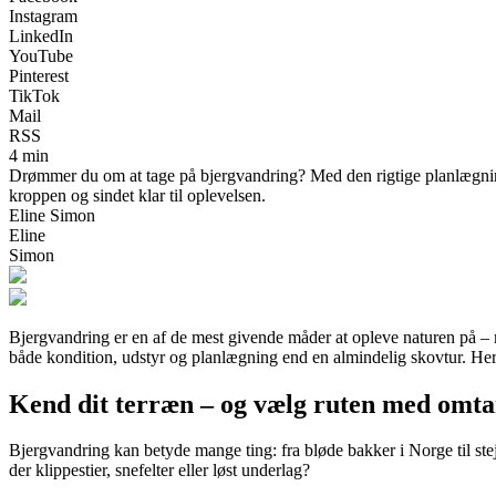
Instagram
LinkedIn
YouTube
Pinterest
TikTok
Mail
RSS
4 min
Drømmer du om at tage på bjergvandring? Med den rigtige planlægning,
kroppen og sindet klar til oplevelsen.
Eline Simon
Eline
Simon
Bjergvandring er en af de mest givende måder at opleve naturen på – med
både kondition, udstyr og planlægning end en almindelig skovtur. Her 
Kend dit terræn – og vælg ruten med omt
Bjergvandring kan betyde mange ting: fra bløde bakker i Norge til st
der klippestier, snefelter eller løst underlag?