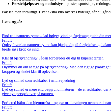
Førstehjælpssæt og nødudstyr
– plaster, sportstape, rednings
Pak let, men fornuftigt. Hver ekstra kilo mærkes tydeligt, når du går o
Læs også:
Find ro i naturens rytme – lad bølger, vind og fuglesang guide din med
Friluft
Oplev, hvordan naturens rytme kan hjælpe dig til fordybelse og bala
brede sig i krop og sind.
Klar til bjergvandring? Sådan forbereder du dig til kuperet terræn
Friluft
Drømmer du om at tage på bjergvandring? Med den rigtige planlægning,
kroppen og sindet klar til oplevelsen.
Lyd og stilhed som redskaber i naturvejledning
Friluft
Lyd og stilhed er mere end baggrund i naturen – de er redskaber, der k
give nye perspektiver på naturen.
Forbered bålmaden hjemmefra – og gør madlavningen nemmere i nat
Friluft