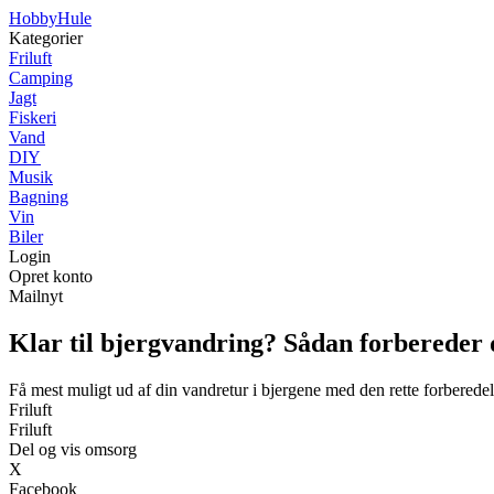
Hobby
Hule
Kategorier
Friluft
Camping
Jagt
Fiskeri
Vand
DIY
Musik
Bagning
Vin
Biler
Login
Opret konto
Mailnyt
Klar til bjergvandring? Sådan forbereder d
Få mest muligt ud af din vandretur i bjergene med den rette forberede
Friluft
Friluft
Del og vis omsorg
X
Facebook