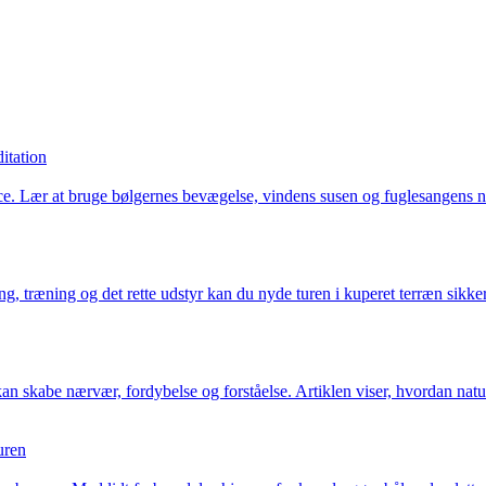
itation
nce. Lær at bruge bølgernes bevægelse, vindens susen og fuglesangens 
 træning og det rette udstyr kan du nyde turen i kuperet terræn sikker
an skabe nærvær, fordybelse og forståelse. Artiklen viser, hvordan natu
uren