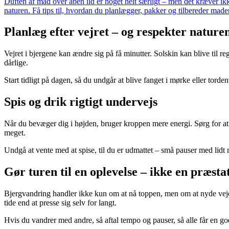
Duften af mad over åben ild er noget helt særligt – men det kræver ik
naturen. Få tips til, hvordan du planlægger, pakker og tilbereder made
Planlæg efter vejret – og respekter nature
Vejret i bjergene kan ændre sig på få minutter. Solskin kan blive til re
dårlige.
Start tidligt på dagen, så du undgår at blive fanget i mørke eller tord
Spis og drik rigtigt undervejs
Når du bevæger dig i højden, bruger kroppen mere energi. Sørg for at 
meget.
Undgå at vente med at spise, til du er udmattet – små pauser med lidt
Gør turen til en oplevelse – ikke en præsta
Bjergvandring handler ikke kun om at nå toppen, men om at nyde vejen d
tide end at presse sig selv for langt.
Hvis du vandrer med andre, så aftal tempo og pauser, så alle får en go