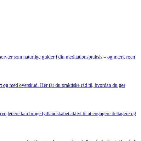
nærvær som naturlige guider i din meditationspraksis – og mærk roen
t og med overskud. Her får du praktiske råd til, hvordan du gør
rvejledere kan bruge lydlandskabet aktivt til at engagere deltagere og