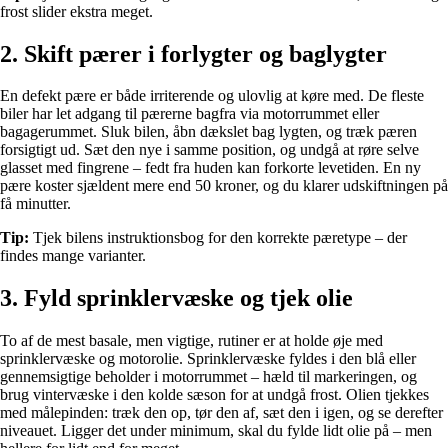
frost slider ekstra meget.
2. Skift pærer i forlygter og baglygter
En defekt pære er både irriterende og ulovlig at køre med. De fleste
biler har let adgang til pærerne bagfra via motorrummet eller
bagagerummet. Sluk bilen, åbn dækslet bag lygten, og træk pæren
forsigtigt ud. Sæt den nye i samme position, og undgå at røre selve
glasset med fingrene – fedt fra huden kan forkorte levetiden. En ny
pære koster sjældent mere end 50 kroner, og du klarer udskiftningen på
få minutter.
Tip:
Tjek bilens instruktionsbog for den korrekte pæretype – der
findes mange varianter.
3. Fyld sprinklervæske og tjek olie
To af de mest basale, men vigtige, rutiner er at holde øje med
sprinklervæske og motorolie. Sprinklervæske fyldes i den blå eller
gennemsigtige beholder i motorrummet – hæld til markeringen, og
brug vintervæske i den kolde sæson for at undgå frost. Olien tjekkes
med målepinden: træk den op, tør den af, sæt den i igen, og se derefter
niveauet. Ligger det under minimum, skal du fylde lidt olie på – men