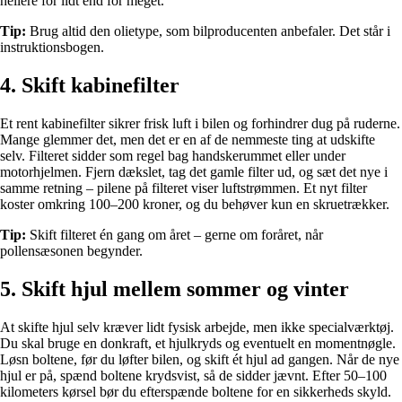
hellere for lidt end for meget.
Tip:
Brug altid den olietype, som bilproducenten anbefaler. Det står i
instruktionsbogen.
4. Skift kabinefilter
Et rent kabinefilter sikrer frisk luft i bilen og forhindrer dug på ruderne.
Mange glemmer det, men det er en af de nemmeste ting at udskifte
selv. Filteret sidder som regel bag handskerummet eller under
motorhjelmen. Fjern dækslet, tag det gamle filter ud, og sæt det nye i
samme retning – pilene på filteret viser luftstrømmen. Et nyt filter
koster omkring 100–200 kroner, og du behøver kun en skruetrækker.
Tip:
Skift filteret én gang om året – gerne om foråret, når
pollensæsonen begynder.
5. Skift hjul mellem sommer og vinter
At skifte hjul selv kræver lidt fysisk arbejde, men ikke specialværktøj.
Du skal bruge en donkraft, et hjulkryds og eventuelt en momentnøgle.
Løsn boltene, før du løfter bilen, og skift ét hjul ad gangen. Når de nye
hjul er på, spænd boltene krydsvist, så de sidder jævnt. Efter 50–100
kilometers kørsel bør du efterspænde boltene for en sikkerheds skyld.