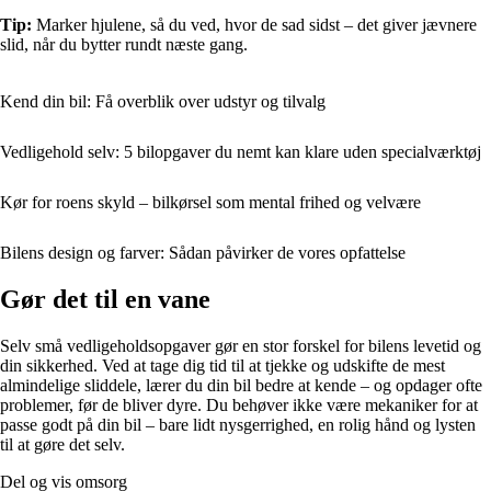
Tip:
Marker hjulene, så du ved, hvor de sad sidst – det giver jævnere
slid, når du bytter rundt næste gang.
Kend din bil: Få overblik over udstyr og tilvalg
Vedligehold selv: 5 bilopgaver du nemt kan klare uden specialværktøj
Kør for roens skyld – bilkørsel som mental frihed og velvære
Bilens design og farver: Sådan påvirker de vores opfattelse
Gør det til en vane
Selv små vedligeholdsopgaver gør en stor forskel for bilens levetid og
din sikkerhed. Ved at tage dig tid til at tjekke og udskifte de mest
almindelige sliddele, lærer du din bil bedre at kende – og opdager ofte
problemer, før de bliver dyre. Du behøver ikke være mekaniker for at
passe godt på din bil – bare lidt nysgerrighed, en rolig hånd og lysten
til at gøre det selv.
Del og vis omsorg