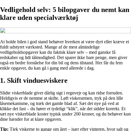
Vedligehold selv: 5 bilopgaver du nemt kan
klare uden specialværktøj
At holde bilen i god stand behøver hverken at være dyrt eller kræve et
fuldt udstyret værksted. Mange af de mest almindelige
vedligeholdsopgaver kan du faktisk klare selv – med ganske få
redskaber og lidt tålmodighed. Det sparer ikke bare penge, men giver
også en bedre forståelse for din bil og dens tilstand. Her får du fem
enkle opgaver, du kan gå i gang med allerede i dag.
1. Skift vinduesviskere
Slidte viskerblade giver dårlig sigt i regnvejr og kan ridse forruden.
Heldigvis er de nemme at skifte. Løft viskerarmen, tryk på den lille
låsemekanisme, og træk det gamle blad af. Sæt det nye på ved at
klikke det fast – du hører et tydeligt “klik”, når det sidder korrekt. Et
sæt nye viskerblade koster typisk under 200 kroner, og du behøver kun
dine hænder for at klare opgaven.
Tip:
Tjek viskerne to gange om året – især efter vinteren, hvor salt og