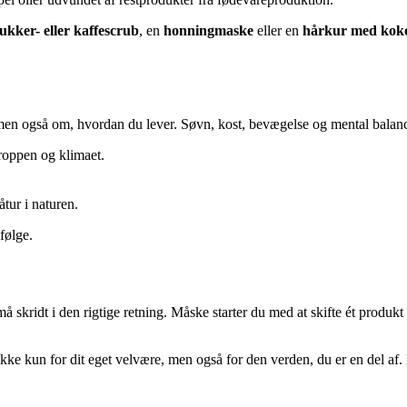
ukker- eller kaffescrub
, en
honningmaske
eller en
hårkur med koko
også om, hvordan du lever. Søvn, kost, bevægelse og mental balance sp
roppen og klimaet.
åtur i naturen.
følge.
skridt i den rigtige retning. Måske starter du med at skifte ét produkt 
 ikke kun for dit eget velvære, men også for den verden, du er en del af