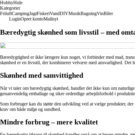
Hobby
Hule
Kategorier
Friluft
Camping
Jagt
Fiskeri
Vand
DIY
Musik
Bagning
Vin
Biler
Login
Opret konto
Mailnyt
Bæredygtig skønhed som livsstil – med omt
Bæredygtighed er ikke længere kun noget, vi forbinder med mad, transpor
skønhed er en livsstil, der kombinerer velvære med ansvarlighed. Det 
Skønhed med samvittighed
Når vi taler om bæredygtig skønhed, handler det ikke kun om naturlige
genanvendelig emballage og sikre ordentlige arbejdsforhold i produkti
Som forbruger kan du støtte den udvikling ved at vælge produkter, der
krav om både miljø og sundhed.
Mindre forbrug – mere kvalitet
En bæredygtig tilgang til skønhed handler også om at bruge mindre, men 