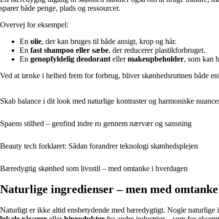
sparer både penge, plads og ressourcer.
Overvej for eksempel:
En
olie
, der kan bruges til både ansigt, krop og hår.
En
fast shampoo eller sæbe
, der reducerer plastikforbruget.
En
genopfyldelig deodorant
eller
makeupbeholder
, som kan b
Ved at tænke i helhed frem for forbrug, bliver skønhedsrutinen både e
Skab balance i dit look med naturlige kontraster og harmoniske nuance
Spaens stilhed – genfind indre ro gennem nærvær og sansning
Beauty tech forklaret: Sådan forandrer teknologi skønhedsplejen
Bæredygtig skønhed som livsstil – med omtanke i hverdagen
Naturlige ingredienser – men med omtanke
Naturligt er ikke altid ensbetydende med bæredygtigt. Nogle naturlige i
lokale råvarer
eller
biprodukter
fra andre industrier – som for eksem