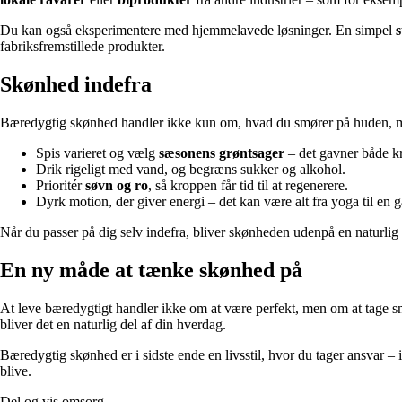
Du kan også eksperimentere med hjemmelavede løsninger. En simpel
s
fabriksfremstillede produkter.
Skønhed indefra
Bæredygtig skønhed handler ikke kun om, hvad du smører på huden, men 
Spis varieret og vælg
sæsonens grøntsager
– det gavner både k
Drik rigeligt med vand, og begræns sukker og alkohol.
Prioritér
søvn og ro
, så kroppen får tid til at regenerere.
Dyrk motion, der giver energi – det kan være alt fra yoga til en g
Når du passer på dig selv indefra, bliver skønheden udenpå en naturlig 
En ny måde at tænke skønhed på
At leve bæredygtigt handler ikke om at være perfekt, men om at tage små 
bliver det en naturlig del af din hverdag.
Bæredygtig skønhed er i sidste ende en livsstil, hvor du tager ansvar –
blive.
Del og vis omsorg