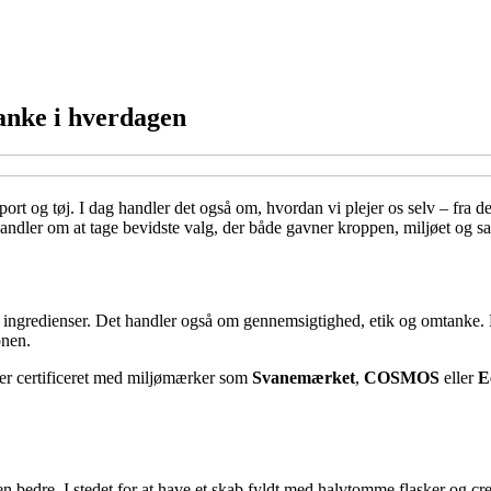
anke i hverdagen
t og tøj. I dag handler det også om, hvordan vi plejer os selv – fra de 
handler om at tage bevidste valg, der både gavner kroppen, miljøet og 
 ingredienser. Det handler også om gennemsigtighed, etik og omtanke. 
onen.
 er certificeret med miljømærker som
Svanemærket
,
COSMOS
eller
E
bedre. I stedet for at have et skab fyldt med halvtomme flasker og crem