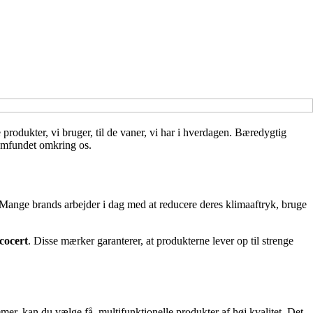
produkter, vi bruger, til de vaner, vi har i hverdagen. Bæredygtig
samfundet omkring os.
Mange brands arbejder i dag med at reducere deres klimaaftryk, bruge
cocert
. Disse mærker garanterer, at produkterne lever op til strenge
er, kan du vælge få, multifunktionelle produkter af høj kvalitet. Det