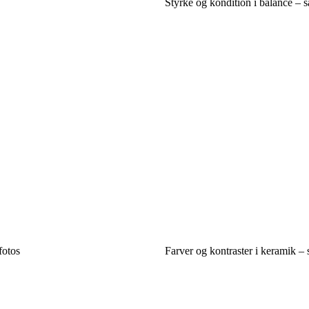
Styrke og kondition i balance – s
fotos
Farver og kontraster i keramik – 