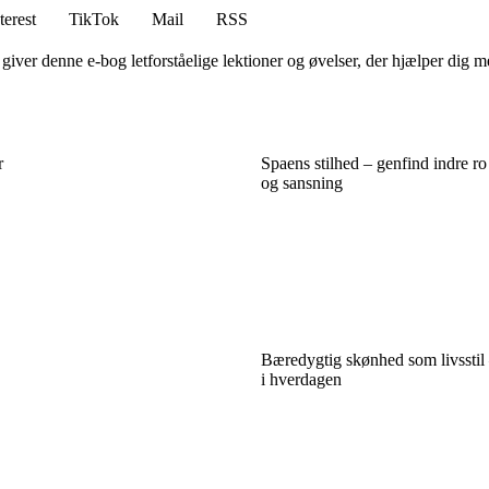
terest
TikTok
Mail
RSS
ver denne e-bog letforståelige lektioner og øvelser, der hjælper dig med
r
Spaens stilhed – genfind indre 
og sansning
Bæredygtig skønhed som livssti
i hverdagen