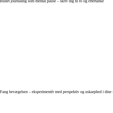
Bullet journaling som mental pause – skriv dig til ro og eftertanke
Fang bevægelsen – eksperimentér med perspektiv og uskarphed i dine 