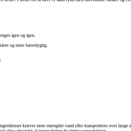
ruges igen og igen.
nklere og mere bæredygtig.
r
ngredienser kræver store mængder vand eller transporteres over lange af
pel olier udvundet af restprodukter fra fødevareproduktion.