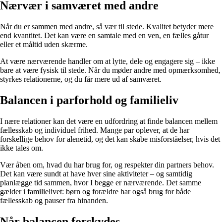
Nærvær i samværet med andre
Når du er sammen med andre, så vær til stede. Kvalitet betyder mere
end kvantitet. Det kan være en samtale med en ven, en fælles gåtur
eller et måltid uden skærme.
At være nærværende handler om at lytte, dele og engagere sig – ikke
bare at være fysisk til stede. Når du møder andre med opmærksomhed,
styrkes relationerne, og du får mere ud af samværet.
Balancen i parforhold og familieliv
I nære relationer kan det være en udfordring at finde balancen mellem
fællesskab og individuel frihed. Mange par oplever, at de har
forskellige behov for alenetid, og det kan skabe misforståelser, hvis det
ikke tales om.
Vær åben om, hvad du har brug for, og respekter din partners behov.
Det kan være sundt at have hver sine aktiviteter – og samtidig
planlægge tid sammen, hvor I begge er nærværende. Det samme
gælder i familielivet: børn og forældre har også brug for både
fællesskab og pauser fra hinanden.
Når balancen forskydes