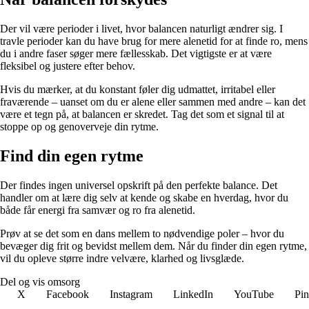
Der vil være perioder i livet, hvor balancen naturligt ændrer sig. I
travle perioder kan du have brug for mere alenetid for at finde ro, mens
du i andre faser søger mere fællesskab. Det vigtigste er at være
fleksibel og justere efter behov.
Hvis du mærker, at du konstant føler dig udmattet, irritabel eller
fraværende – uanset om du er alene eller sammen med andre – kan det
være et tegn på, at balancen er skredet. Tag det som et signal til at
stoppe op og genoverveje din rytme.
Find din egen rytme
Der findes ingen universel opskrift på den perfekte balance. Det
handler om at lære dig selv at kende og skabe en hverdag, hvor du
både får energi fra samvær og ro fra alenetid.
Prøv at se det som en dans mellem to nødvendige poler – hvor du
bevæger dig frit og bevidst mellem dem. Når du finder din egen rytme,
vil du opleve større indre velvære, klarhed og livsglæde.
Del og vis omsorg
X
Facebook
Instagram
LinkedIn
YouTube
Pin