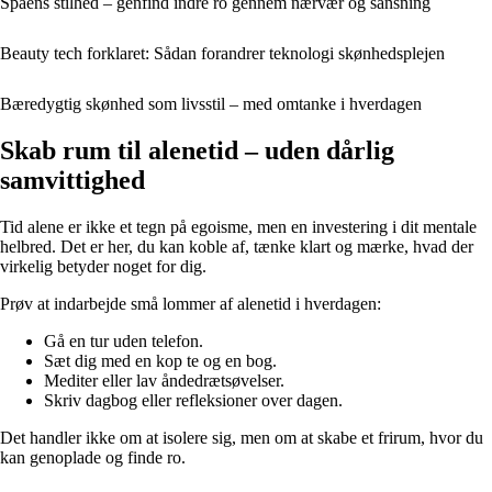
Spaens stilhed – genfind indre ro gennem nærvær og sansning
Beauty tech forklaret: Sådan forandrer teknologi skønhedsplejen
Bæredygtig skønhed som livsstil – med omtanke i hverdagen
Skab rum til alenetid – uden dårlig
samvittighed
Tid alene er ikke et tegn på egoisme, men en investering i dit mentale
helbred. Det er her, du kan koble af, tænke klart og mærke, hvad der
virkelig betyder noget for dig.
Prøv at indarbejde små lommer af alenetid i hverdagen:
Gå en tur uden telefon.
Sæt dig med en kop te og en bog.
Mediter eller lav åndedrætsøvelser.
Skriv dagbog eller refleksioner over dagen.
Det handler ikke om at isolere sig, men om at skabe et frirum, hvor du
kan genoplade og finde ro.