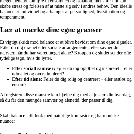
meget alenetid kan føre til ensomhed og isolation, mens for lidt kan
skabe stress og følelsen af at miste sig selv i andres behov. Den ideelle
balance er individuel og afhænger af personlighed, livssituation og
temperament.
Lær at mærke dine egne grænser
Et vigtigt skridt mod balance er at blive bevidst om dine egne signaler.
Føler du dig drænet efter sociale arrangementer, eller savner du
nærvær, når du har været meget alene? Kroppen og sindet sender ofte
tydelige tegn, hvis du lytter.
Efter socialt samvær:
Føler du dig opløftet og inspireret – eller
udmattet og overstimuleret?
Efter tid alene:
Føler du dig rolig og centreret – eller rastløs og
ensom?
At registrere disse mønstre kan hjælpe dig med at justere din hverdag,
så du får den mængde samvær og alenetid, der passer til dig.
Skab balance i dit look med naturlige kontraster og harmoniske
nuancer