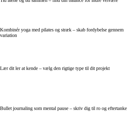
Tid alene og tid sammen – find din balance for indre velvære
Kombinér yoga med pilates og stræk – skab fordybelse gennem
variation
Lær dit ler at kende – vælg den rigtige type til dit projekt
Bullet journaling som mental pause – skriv dig til ro og eftertanke