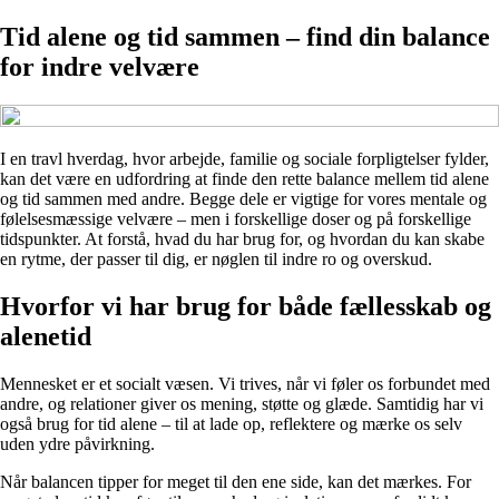
Tid alene og tid sammen – find din balance
for indre velvære
I en travl hverdag, hvor arbejde, familie og sociale forpligtelser fylder,
kan det være en udfordring at finde den rette balance mellem tid alene
og tid sammen med andre. Begge dele er vigtige for vores mentale og
følelsesmæssige velvære – men i forskellige doser og på forskellige
tidspunkter. At forstå, hvad du har brug for, og hvordan du kan skabe
en rytme, der passer til dig, er nøglen til indre ro og overskud.
Hvorfor vi har brug for både fællesskab og
alenetid
Mennesket er et socialt væsen. Vi trives, når vi føler os forbundet med
andre, og relationer giver os mening, støtte og glæde. Samtidig har vi
også brug for tid alene – til at lade op, reflektere og mærke os selv
uden ydre påvirkning.
Når balancen tipper for meget til den ene side, kan det mærkes. For